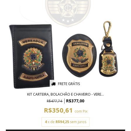
FRETE GRÁTIS
KIT CARTEIRA, BOLACHÃO E CHAVEIRO - VERE...
R$377,00
R$477,74
R$350,61
com
Pix
4
x de
R$94,25
sem juros