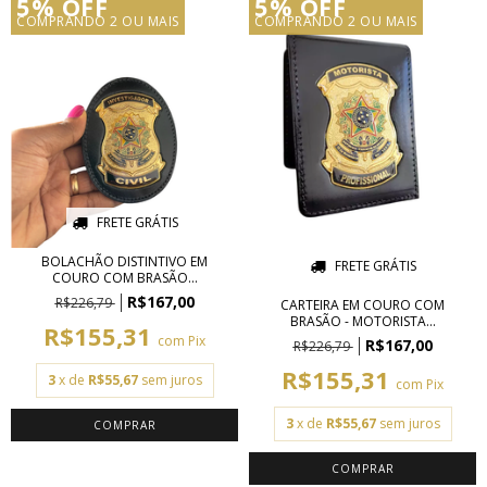
5% OFF
5% OFF
COMPRANDO 2 OU MAIS
COMPRANDO 2 OU MAIS
FRETE GRÁTIS
BOLACHÃO DISTINTIVO EM
FRETE GRÁTIS
COURO COM BRASÃO...
R$167,00
R$226,79
CARTEIRA EM COURO COM
BRASÃO - MOTORISTA...
R$155,31
com
Pix
R$167,00
R$226,79
R$155,31
3
x de
R$55,67
sem juros
com
Pix
3
x de
R$55,67
sem juros
COMPRAR