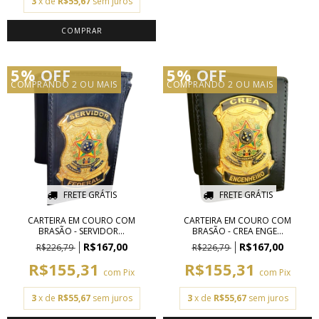
3
x de
R$55,67
sem juros
5% OFF
5% OFF
COMPRANDO 2 OU MAIS
COMPRANDO 2 OU MAIS
FRETE GRÁTIS
FRETE GRÁTIS
CARTEIRA EM COURO COM
CARTEIRA EM COURO COM
BRASÃO - SERVIDOR...
BRASÃO - CREA ENGE...
R$167,00
R$167,00
R$226,79
R$226,79
R$155,31
R$155,31
com
Pix
com
Pix
3
x de
R$55,67
sem juros
3
x de
R$55,67
sem juros