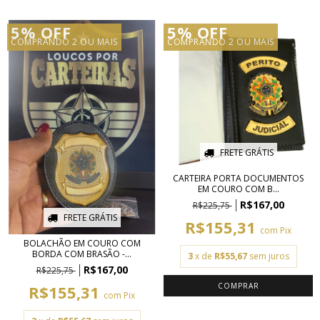
5% OFF
5% OFF
COMPRANDO 2 OU MAIS
COMPRANDO 2 OU MAIS
FRETE GRÁTIS
CARTEIRA PORTA DOCUMENTOS
EM COURO COM B...
R$167,00
R$225,75
FRETE GRÁTIS
R$155,31
com
Pix
BOLACHÃO EM COURO COM
BORDA COM BRASÃO -...
3
x de
R$55,67
sem juros
R$167,00
R$225,75
R$155,31
com
Pix