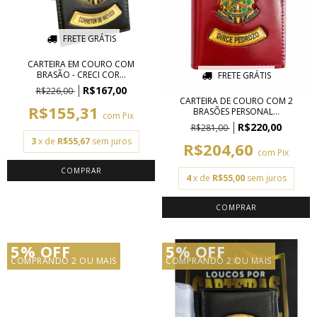
FRETE GRÁTIS
CARTEIRA EM COURO COM
BRASÃO - CRECI COR...
FRETE GRÁTIS
R$167,00
R$226,00
CARTEIRA DE COURO COM 2
R$155,31
BRASÕES PERSONAL...
com
Pix
R$220,00
R$281,00
3
x de
R$55,67
sem juros
R$204,60
com
Pix
COMPRAR
4
x de
R$55,00
sem juros
COMPRAR
5% OFF
5% OFF
COMPRANDO 2 OU MAIS
COMPRANDO 2 OU MAIS