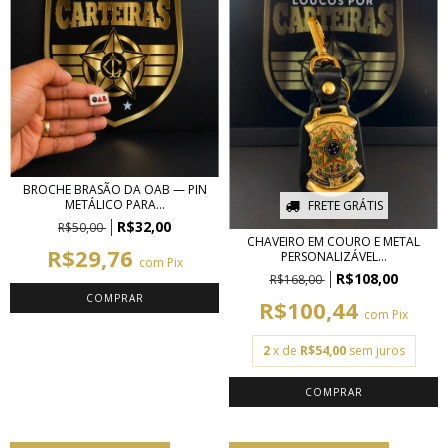
BROCHE BRASÃO DA OAB — PIN
METÁLICO PARA...
FRETE GRÁTIS
R$32,00
R$50,00
CHAVEIRO EM COURO E METAL
R$29,76
PERSONALIZÁVEL...
com
Pix
R$108,00
R$168,00
R$100,44
com
Pix
2
x de
R$54,00
sem juros
COMPRAR