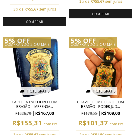
3
x de
R$55,67
sem juros
3
x de
R$55,67
sem juros
5% OFF
5% OFF
COMPRANDO 2 OU MAIS
COMPRANDO 2 OU MAIS
FRETE GRÁTIS
FRETE GRÁTIS
CARTEIRA EM COURO COM
CHAVEIRO EM COURO COM
BRASÃO - IMPRENSA...
BRASÃO - PODER JUD...
R$167,00
R$109,00
R$226,79
R$179,55
R$155,31
R$101,37
com
Pix
com
Pix
3
x de
R$55,67
sem juros
2
x de
R$54,50
sem juros