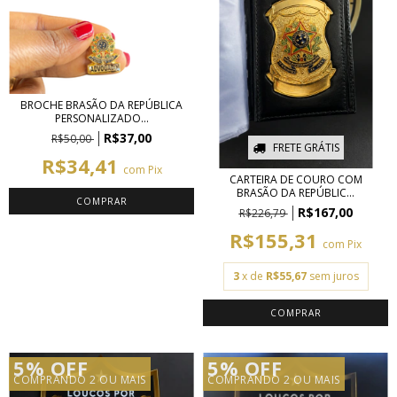
BROCHE BRASÃO DA REPÚBLICA
PERSONALIZADO...
R$37,00
R$50,00
FRETE GRÁTIS
R$34,41
com
Pix
CARTEIRA DE COURO COM
BRASÃO DA REPÚBLIC...
R$167,00
R$226,79
R$155,31
com
Pix
3
x de
R$55,67
sem juros
COMPRAR
5% OFF
5% OFF
COMPRANDO 2 OU MAIS
COMPRANDO 2 OU MAIS