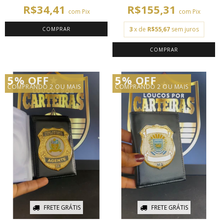
R$34,41
R$155,31
com
Pix
com
Pix
3
x de
R$55,67
sem juros
5% OFF
5% OFF
COMPRANDO 2 OU MAIS
COMPRANDO 2 OU MAIS
FRETE GRÁTIS
FRETE GRÁTIS