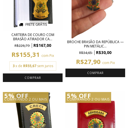
FRETE GRÁTIS
CARTEIRA DE COURO COM
BRASÃO ATIRADOR CA...
BROCHE BRASÃO DA REPÚBLICA —
R$167,00
R$226,79
PIN METÁLIC...
R$30,00
R$155,31
R$34,65
com
Pix
R$27,90
com
Pix
3
x de
R$55,67
sem juros
COMPRAR
5% OFF
5% OFF
COMPRANDO 2 OU MAIS
COMPRANDO 2 OU MAIS