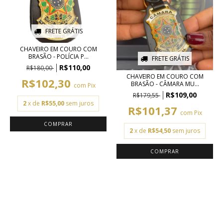
FRETE GRÁTIS
CHAVEIRO EM COURO COM
BRASÃO - POLÍCIA P...
FRETE GRÁTIS
R$110,00
R$180,00
CHAVEIRO EM COURO COM
R$102,30
BRASÃO - CÂMARA MU...
com
Pix
R$109,00
R$179,55
2
x de
R$55,00
sem juros
R$101,37
com
Pix
2
x de
R$54,50
sem juros