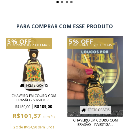
PARA COMPRAR COM ESSE PRODUTO
5% OFF
5% OFF
COMPRANDO 2 OU MAIS
COMPRANDO 2 OU MAIS
FRETE GRÁTIS
CHAVEIRO EM COURO COM
BRASÃO - SERVIDOR...
R$109,00
R$180,00
FRETE GRÁTIS
R$101,37
com
Pix
CHAVEIRO EM COURO COM
BRASÃO - INVESTIGA...
2
x de
R$54,50
sem juros