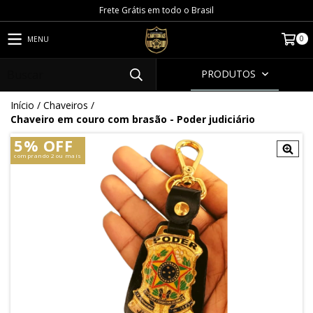
Frete Grátis em todo o Brasil
0
MENU
PRODUTOS
Início
/
Chaveiros
/
Chaveiro em couro com brasão - Poder judiciário
5% OFF
comprando 2 ou mais