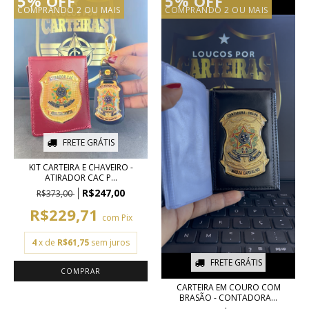
5% OFF
5% OFF
COMPRANDO 2 OU MAIS
COMPRANDO 2 OU MAIS
FRETE GRÁTIS
KIT CARTEIRA E CHAVEIRO -
ATIRADOR CAC P...
R$247,00
R$373,00
R$229,71
com
Pix
4
x de
R$61,75
sem juros
FRETE GRÁTIS
CARTEIRA EM COURO COM
BRASÃO - CONTADORA...