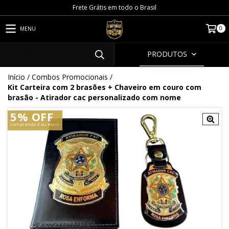
Frete Grátis em todo o Brasil
0
MENU
PRODUTOS
Início
/
Combos Promocionais
/
Kit Carteira com 2 brasões + Chaveiro em couro com
brasão - Atirador cac personalizado com nome
5% OFF
comprando 2 ou mais