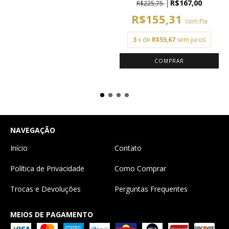
R$167,00
R$225,75
R$155,31
com
Pix
3
x de
R$55,67
sem juros
NAVEGAÇÃO
Início
Contato
Política de Privacidade
Como Comprar
Trocas e Devoluções
Perguntas Frequentes
MEIOS DE PAGAMENTO