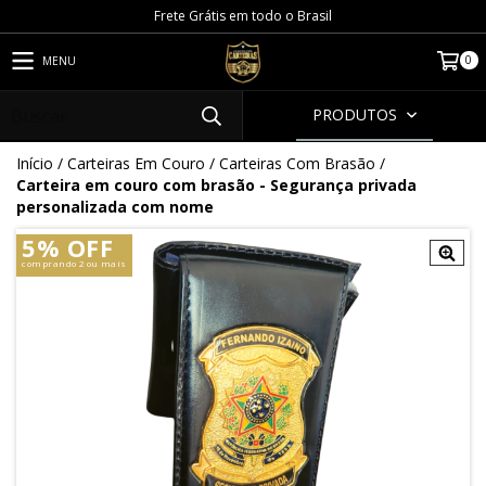
Frete Grátis em todo o Brasil
0
MENU
PRODUTOS
Início
/
Carteiras Em Couro
/
Carteiras Com Brasão
/
Carteira em couro com brasão - Segurança privada
personalizada com nome
5% OFF
comprando 2 ou mais