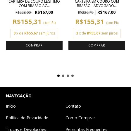
CARTEIRA DE COURO LEGÍTIMO
CARTEIRA EM COURO COM
COM BRASÃO AC...
BRASÃO - ADVOGADO...
R$167,00
R$167,00
R$228,00
R$226,79
R$155,31
R$155,31
com
Pix
com
Pix
3
x de
R$55,67
sem juros
3
x de
R$55,67
sem juros
COMPRAR
NAVEGAÇÃO
Início
Contato
Política de Privacidade
Como Comprar
Trocas e Devoluções
Perguntas Frequentes