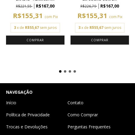
R$167,00
R$167,00
R$221,55
R$226,79
R$155,31
R$155,31
com
Pix
com
Pix
3
x de
R$55,67
sem juros
3
x de
R$55,67
sem juros
NAVEGAÇÃO
Início
Contato
Política de Privacidade
Como Comprar
Trocas e Devoluções
Perguntas Frequentes