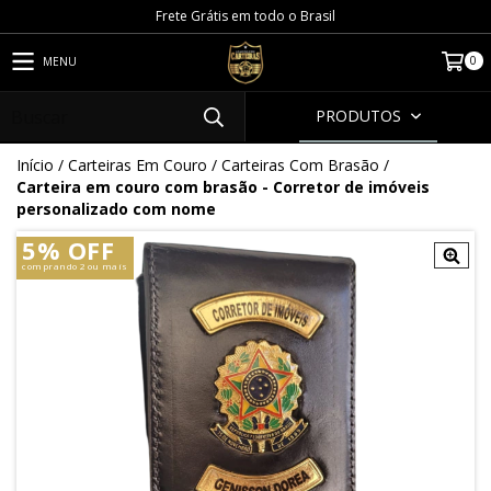
Frete Grátis em todo o Brasil
0
MENU
PRODUTOS
Início
/
Carteiras Em Couro
/
Carteiras Com Brasão
/
Carteira em couro com brasão - Corretor de imóveis
personalizado com nome
5% OFF
comprando 2 ou mais