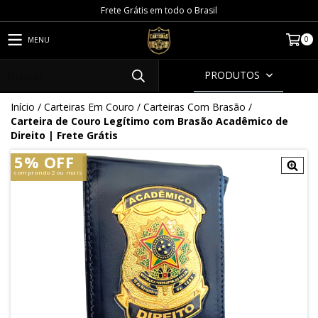
Frete Grátis em todo o Brasil
0
MENU
PRODUTOS
Início
/
Carteiras Em Couro
/
Carteiras Com Brasão
/
Carteira de Couro Legítimo com Brasão Acadêmico de
Direito | Frete Grátis
5% OFF
comprando 2 ou mais