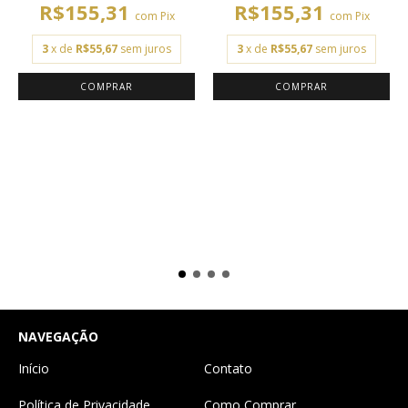
R$155,31
R$155,31
com
Pix
com
Pix
3
x de
R$55,67
sem juros
3
x de
R$55,67
sem juros
COMPRAR
NAVEGAÇÃO
Início
Contato
Política de Privacidade
Como Comprar