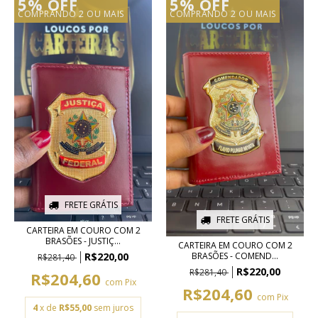
5% OFF
5% OFF
COMPRANDO 2 OU MAIS
COMPRANDO 2 OU MAIS
FRETE GRÁTIS
FRETE GRÁTIS
CARTEIRA EM COURO COM 2
BRASÕES - JUSTIÇ...
CARTEIRA EM COURO COM 2
R$220,00
BRASÕES - COMEND...
R$281,40
R$220,00
R$281,40
R$204,60
com
Pix
R$204,60
com
Pix
4
x de
R$55,00
sem juros