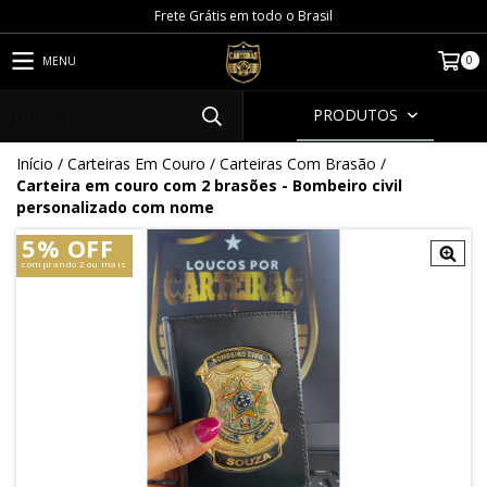
Frete Grátis em todo o Brasil
0
MENU
PRODUTOS
Início
/
Carteiras Em Couro
/
Carteiras Com Brasão
/
Carteira em couro com 2 brasões - Bombeiro civil
personalizado com nome
5% OFF
comprando 2 ou mais