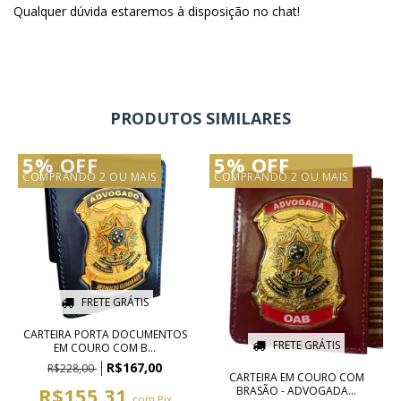
Qualquer dúvida estaremos à disposição no chat!
PRODUTOS SIMILARES
5% OFF
5% OFF
COMPRANDO 2 OU MAIS
COMPRANDO 2 OU MAIS
FRETE GRÁTIS
CARTEIRA PORTA DOCUMENTOS
FRETE GRÁTIS
EM COURO COM B...
R$167,00
R$228,00
CARTEIRA EM COURO COM
R$155,31
BRASÃO - ADVOGADA...
com
Pix